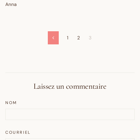
Anna
1
2
3
Précédent
Laissez un commentaire
NOM
COURRIEL