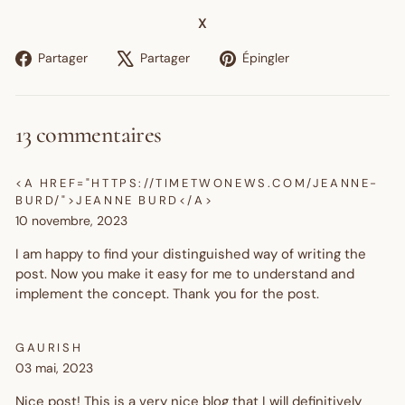
X
Partager
Tweeter
Épingler
Partager
Partager
Épingler
sur
sur
sur
Facebook
X
Pinterest
13 commentaires
<A HREF="HTTPS://TIMETWONEWS.COM/JEANNE-
BURD/">JEANNE BURD</A>
10 novembre, 2023
I am happy to find your distinguished way of writing the
post. Now you make it easy for me to understand and
implement the concept. Thank you for the post.
GAURISH
03 mai, 2023
Nice post! This is a very nice blog that I will definitively