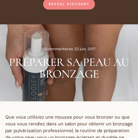
REVEAL DISCOUNT
13 commentaires
·
22 juin, 2017
PRÉPARER SA PEAU AU
BRONZAGE
Que vous utilisiez une
mousse
pour vous bronzer ou que
vous vous rendiez dans un salon pour obtenir un
bronzage
par pulvérisation
professionnel, la routine de préparation
de votre
peau
pour un
bronzage
éclatant et durable ne