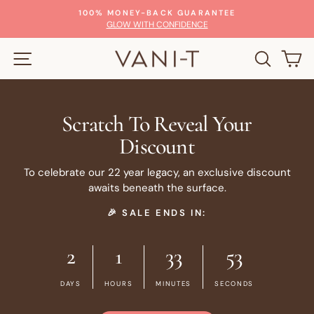
Passer
100% MONEY-BACK GUARANTEE
au
Diaporama
GLOW WITH CONFIDENCE
Pause
contenu
NAVIGATION
RECHE
P
Scratch To Reveal Your
Discount
To celebrate our 22 year legacy, an exclusive discount
awaits beneath the surface.
🎉 SALE ENDS IN:
2
1
33
52
DAYS
HOURS
MINUTES
SECONDS