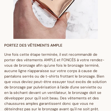
PORTEZ DES VÊTEMENTS AMPLE
Une fois cette étape terminée, il est recommandé de
Get $10 Off Your First
porter des vêtements AMPLE et FONCÉS à votre rendez-
vous de bronzage afin qu'une fois le bronzage terminé,
Order! 🎉
aucune ligne n'apparaisse sur votre corps à cause de
pantalons serrés ou de t-shirts frottant le bronzage. Bien
que vous deviez peut-être essuyer tout excès de solution
Sign up and enjoy $10 off right away - plus earn points and
de bronzage par pulvérisation à l'aide d'une serviette ou
redeem exclusive discounts every time you shop.
en la séchant devant un ventilateur, le bronzage doit se
développer pour qu'il soit beau. Des vêtements et des
Are you a trade customer?
Sign up here
chaussures amples garantissent donc que vous ne
déteindrez pas sur le bronzage avant qu'il ne soit prêt.