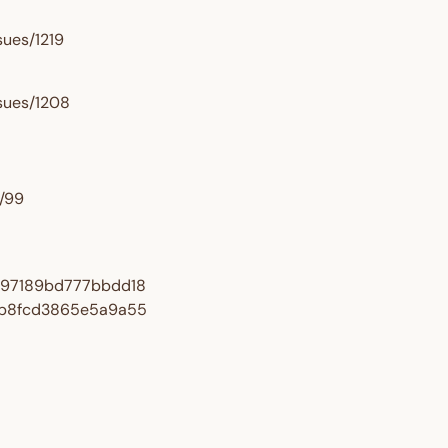
sues/1219
ssues/1208
/99
2d97189bd777bbdd18
70b8fcd3865e5a9a55