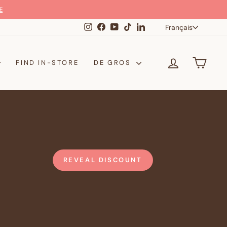
Langue
Instagram
Facebook
YouTube
TikTok
LinkedIn
Français
SE CONNE
PANI
FIND IN-STORE
DE GROS
REVEAL DISCOUNT