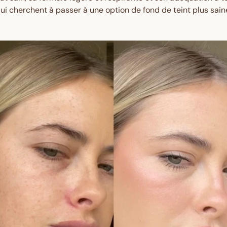
ui cherchent à passer à une option de fond de teint plus saine 
Get $10 Off 
Order!
Sign up and enjoy $10 off right
and redeem exclusive discount
Are you a trade custom