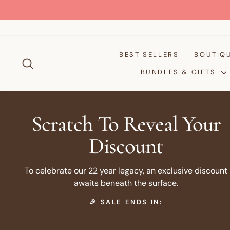
Passer
au
contenu
BEST SELLERS
BOUTIQ
RECHERCHER
BUNDLES & GIFTS
Scratch To Reveal Your
Discount
To celebrate our 22 year legacy, an exclusive discount
awaits beneath the surface.
🎉 SALE ENDS IN: