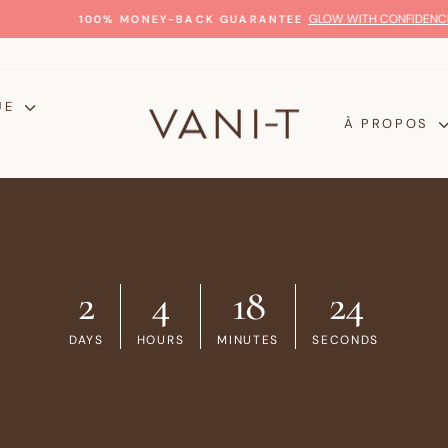
GLOW WITH CONFIDENCE
100% MONEY-BACK GUARANTEE
Diaporama
Pause
UE
À PROPOS
2
4
18
23
DAYS
HOURS
MINUTES
SECONDS