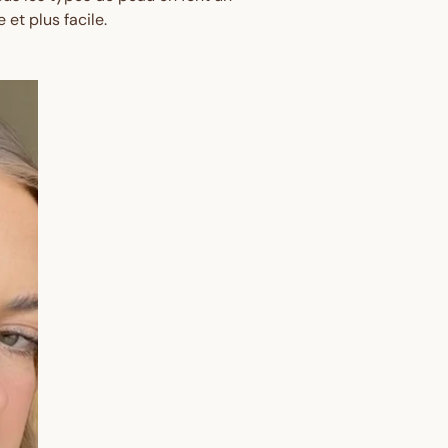
et plus facile.
Your First
 🎉
 away - plus earn points
s every time you shop.
er?
Sign up here