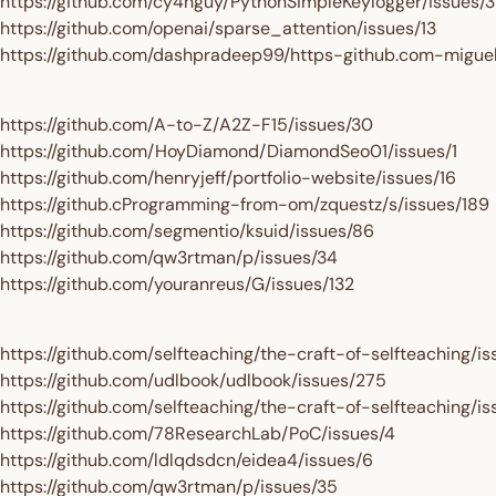
https://github.com/cy4nguy/PythonSimpleKeylogger/issues/3
https://github.com/openai/sparse_attention/issues/13
https://github.com/dashpradeep99/https-github.com-miguel
https://github.com/A-to-Z/A2Z-F15/issues/30
https://github.com/HoyDiamond/DiamondSeo01/issues/1
https://github.com/henryjeff/portfolio-website/issues/16
https://github.cProgramming-from-om/zquestz/s/issues/189
https://github.com/segmentio/ksuid/issues/86
https://github.com/qw3rtman/p/issues/34
https://github.com/youranreus/G/issues/132
https://github.com/selfteaching/the-craft-of-selfteaching/i
https://github.com/udlbook/udlbook/issues/275
https://github.com/selfteaching/the-craft-of-selfteaching/i
https://github.com/78ResearchLab/PoC/issues/4
https://github.com/ldlqdsdcn/eidea4/issues/6
https://github.com/qw3rtman/p/issues/35