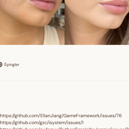
Enter your birthday
GET $10 
eter
Épingler
Épingler
sur
Pinterest
https://github.com/EllanJiang/GameFramework/issues/76
https://github.com/gzc/isystem/issues/1