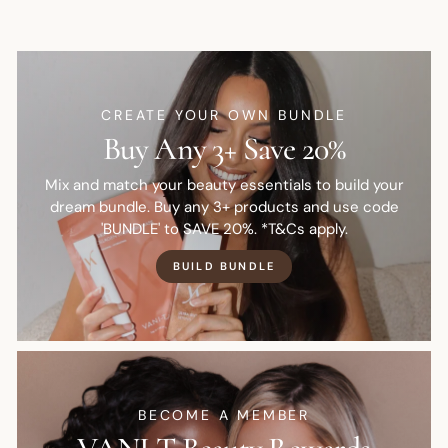
CREATE YOUR OWN BUNDLE
Buy Any 3+ Save 20%
Mix and match your beauty essentials to build your
dream bundle. Buy any 3+ products and use code
'BUNDLE' to SAVE 20%. *T&Cs apply.
BUILD BUNDLE
BECOME A MEMBER