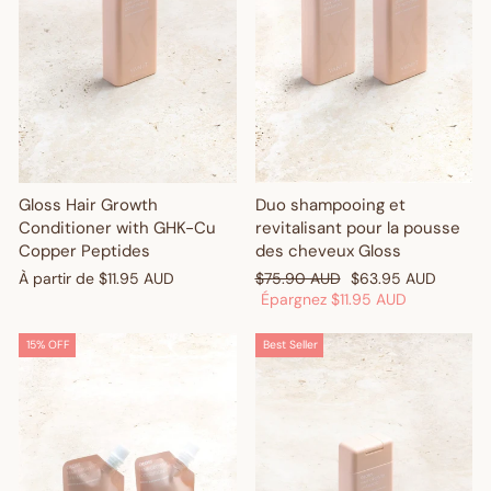
Gloss Hair Growth
Duo shampooing et
Conditioner with GHK-Cu
revitalisant pour la pousse
Copper Peptides
des cheveux Gloss
Prix
Prix
À partir de
$11.95 AUD
$75.90 AUD
$63.95 AUD
régulier
réduit
Épargnez
$11.95 AUD
15% OFF
Best Seller