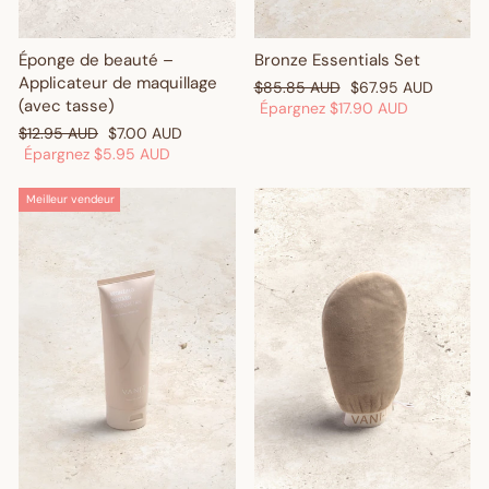
Éponge de beauté –
Bronze Essentials Set
Applicateur de maquillage
Prix
Prix
$85.85 AUD
$67.95 AUD
(avec tasse)
régulier
réduit
Épargnez
$17.90 AUD
Prix
Prix
$12.95 AUD
$7.00 AUD
régulier
réduit
Épargnez
$5.95 AUD
Meilleur vendeur