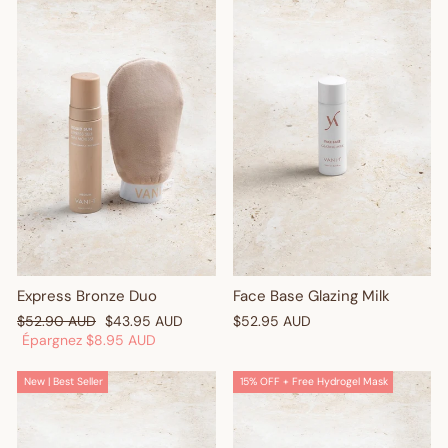
Enter your birthday
GET $10 OFF
Express Bronze Duo
Face Base Glazing Milk
Prix
Prix
$52.90 AUD
$43.95 AUD
$52.95 AUD
régulier
réduit
Épargnez
$8.95 AUD
New | Best Seller
15% OFF + Free Hydrogel Mask