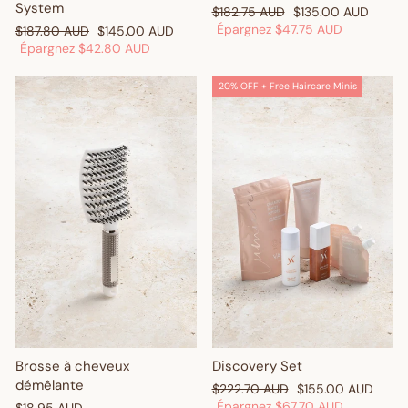
System
Prix
Prix
$182.75 AUD
$135.00 AUD
régulier
réduit
Épargnez
$47.75 AUD
Prix
Prix
$187.80 AUD
$145.00 AUD
régulier
réduit
Épargnez
$42.80 AUD
20% OFF + Free Haircare Minis
Brosse à cheveux
Discovery Set
démêlante
Prix
Prix
$222.70 AUD
$155.00 AUD
régulier
réduit
Épargnez
$67.70 AUD