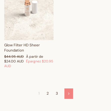
Glow Filter HD Sheer
Foundation
Prix
Prix
$44.95 AUD
À partir de
régulier
réduit
$24.00 AUD
Épargnez
$20.95
AUD
1
2
3
Suivant