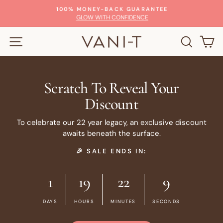
Passer
100% MONEY-BACK GUARANTEE
au
Diaporama
GLOW WITH CONFIDENCE
Pause
contenu
NAVIGATION
RECHE
P
Scratch To Reveal Your
Discount
To celebrate our 22 year legacy, an exclusive discount
awaits beneath the surface.
🎉 SALE ENDS IN:
1
19
22
8
DAYS
HOURS
MINUTES
SECONDS