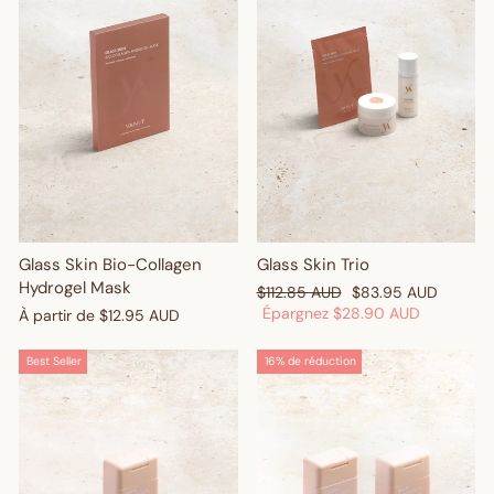
Glass Skin Bio-Collagen
Glass Skin Trio
Hydrogel Mask
Prix
Prix
$112.85 AUD
$83.95 AUD
régulier
réduit
Épargnez
$28.90 AUD
À partir de
$12.95 AUD
Best Seller
16% de réduction