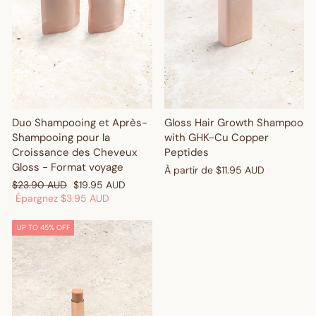
Duo Shampooing et Après-
Gloss Hair Growth Shampoo
Shampooing pour la
with GHK-Cu Copper
Croissance des Cheveux
Peptides
Gloss - Format voyage
À partir de
$11.95 AUD
Prix
Prix
$23.90 AUD
$19.95 AUD
régulier
réduit
Épargnez
$3.95 AUD
UP TO 45% OFF