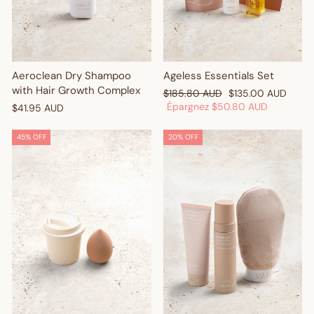
Aeroclean Dry Shampoo
Ageless Essentials Set
with Hair Growth Complex
Prix
Prix
$185.80 AUD
$135.00 AUD
régulier
réduit
Épargnez
$50.80 AUD
$41.95 AUD
45% OFF
20% OFF