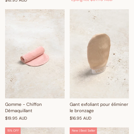
$18.95 AUD
Get $10 Off Your First
Order! 🎉
Sign up and enjoy $10 off right away - plus earn points and
redeem exclusive discounts every time you shop.
Gomme - Chiffon
Gant exfoliant pour éliminer
Are you a trade customer?
Sign up here
Démaquillant
le bronzage
$19.95 AUD
$16.95 AUD
15% OFF
New | Best Seller