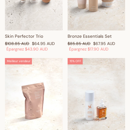
Skin Perfector Trio
Bronze Essentials Set
Prix
Prix
Prix
Prix
$108.85 AUD
$64.95 AUD
$85.85 AUD
$67.95 AUD
régulier
réduit
régulier
réduit
Épargnez
$43.90 AUD
Épargnez
$17.90 AUD
Meilleur vendeur
15% OFF