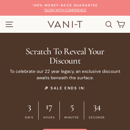
Passer
100% MONEY-BACK GUARANTEE
au
Diaporama
GLOW WITH CONFIDENCE
Pause
contenu
NAVIGATION
RECHE
P
Scratch To Reveal Your
Discount
To celebrate our 22 year legacy, an exclusive discount
awaits beneath the surface.
🎉 SALE ENDS IN:
3
17
5
33
DAYS
HOURS
MINUTES
SECONDS