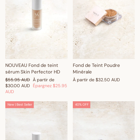
Fond de Teint Poudre
NOUVEAU Fond de teint
Get $10 Off Your First
Minérale
sérum Skin Perfector HD
Prix
Prix
À partir de
$32.50 AUD
$55.95 AUD
À partir de
Order! 🎉
régulier
réduit
$30.00 AUD
Épargnez
$25.95
AUD
Sign up and enjoy $10 off right away - plus earn points and
New | Best Seller
40% OFF
redeem exclusive discounts every time you shop.
Are you a trade customer?
Sign up here