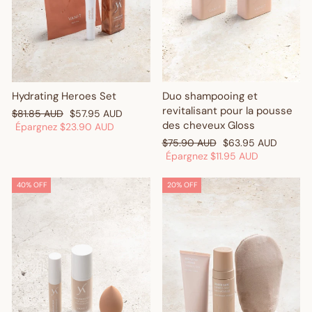
Duo shampooing et
Hydrating Heroes Set
revitalisant pour la pousse
Prix
Prix
$81.85 AUD
$57.95 AUD
des cheveux Gloss
régulier
réduit
Épargnez
$23.90 AUD
Prix
Prix
$75.90 AUD
$63.95 AUD
régulier
réduit
Épargnez
$11.95 AUD
40% OFF
20% OFF