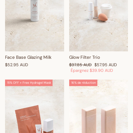
GET $10 OFF
Face Base Glazing Milk
Glow Filter Trio
Prix
Prix
$52.95 AUD
$97.85 AUD
$57.95 AUD
régulier
réduit
Épargnez
$39.90 AUD
15% OFF + Free Hydrogel Mask
16% de réduction