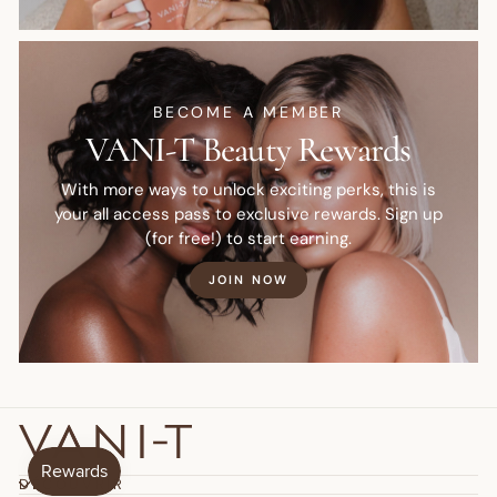
BECOME A MEMBER
VANI-T Beauty Rewards
With more ways to unlock exciting perks, this is
your all access pass to exclusive rewards. Sign up
(for free!) to start earning.
JOIN NOW
DÉCOUVRIR