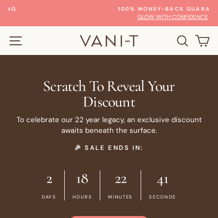
Passer
100% MONEY-BACK GUARANTEE
au
Diaporama
GLOW WITH CONFIDENCE
Pause
contenu
NAVIGATION
RECHE
P
Scratch To Reveal Your
Discount
To celebrate our 22 year legacy, an exclusive discount
awaits beneath the surface.
🎉 SALE ENDS IN:
2
18
22
41
DAYS
HOURS
MINUTES
SECONDS