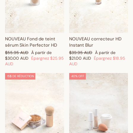
NOUVEAU Fond de teint
NOUVEAU correcteur HD
sérum Skin Perfector HD
Instant Blur
Prix
Prix
Prix
Prix
$55.95 AUD
À partir de
$39.95 AUD
À partir de
régulier
réduit
régulier
réduit
$30.00 AUD
Épargnez
$25.95
$21.00 AUD
Épargnez
$18.95
AUD
AUD
15$ DE RÉDUCTION
40% OFF
Get $10 Off Your First
Order! 🎉
Sign up and enjoy $10 off right away - plus earn points and
redeem exclusive discounts every time you shop.
Are you a trade customer?
Sign up here