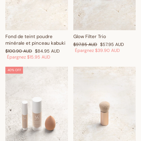
Fond de teint poudre
Glow Filter Trio
minérale et pinceau kabuki
Prix
Prix
$97.85 AUD
$57.95 AUD
régulier
réduit
Épargnez
$39.90 AUD
Enter your birthday
Prix
Prix
$100.90 AUD
$84.95 AUD
régulier
réduit
Épargnez
$15.95 AUD
40% OFF
GET $10 OFF