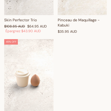
Skin Perfector Trio
Pinceau de Maquillage -
Kabuki
Prix
Prix
$108.85 AUD
$64.95 AUD
régulier
réduit
Épargnez
$43.90 AUD
$35.95 AUD
45% OFF