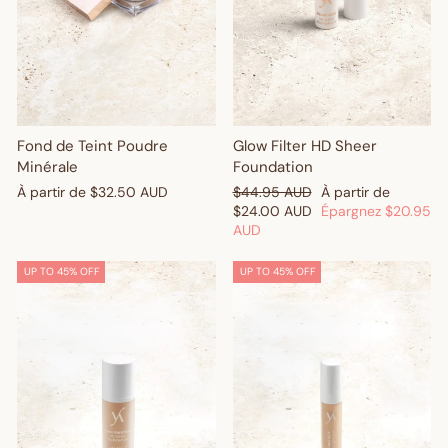
Fond de Teint Poudre
Glow Filter HD Sheer
Minérale
Foundation
Prix
Prix
À partir de
$32.50 AUD
$44.95 AUD
À partir de
régulier
réduit
$24.00 AUD
Épargnez
$20.95
AUD
UP TO 45% OFF
UP TO 45% OFF