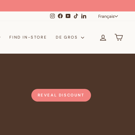
Langue
Instagram
Facebook
YouTube
TikTok
LinkedIn
Français
SE CONNE
PANI
FIND IN-STORE
DE GROS
REVEAL DISCOUNT