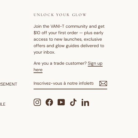
UNLOCK YOUR GLOW
Join the VANI-T community and get
$10 off your first order — plus early
access to new launches, exclusive
offers and glow guides delivered to
your inbox.
Are you a trade customer?
Sign up
here
INSCRIVEZ-
S'INSCRIRE
RSEMENT
VOUS
À
NOTRE
Instagram
Facebook
YouTube
TikTok
LinkedIn
INFOLETTRE
ILE