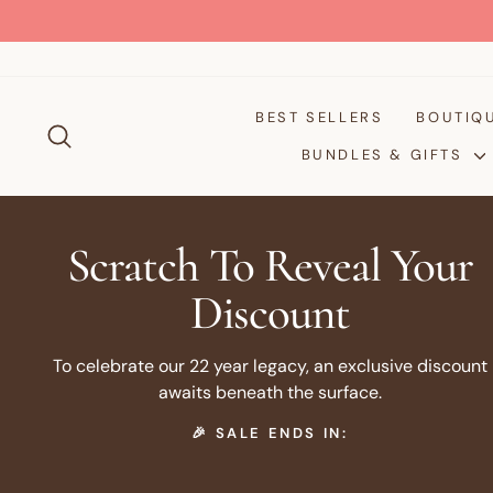
Passer
AUS/NZ ORDERS $
FREE STANDARD SHIPPING
au
contenu
BEST SELLERS
BOUTIQ
RECHERCHER
BUNDLES & GIFTS
Scratch To Reveal Your
Discount
To celebrate our 22 year legacy, an exclusive discount
awaits beneath the surface.
🎉 SALE ENDS IN: