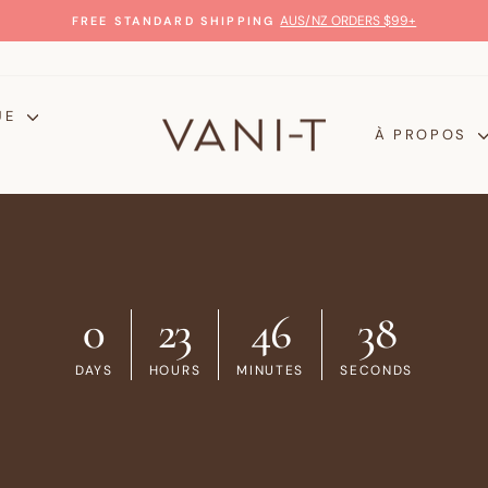
99+
Diaporama
Pause
UE
À PROPOS
0
23
46
37
DAYS
HOURS
MINUTES
SECONDS