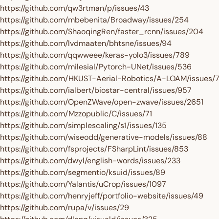
https://github.com/qw3rtman/p/issues/43
https://github.com/mbebenita/Broadway/issues/254
https://github.com/ShaoqingRen/faster_rcnn/issues/204
https://github.com/lvdmaaten/bhtsne/issues/94
Enter your birthday
https://github.com/qqwweee/keras-yolo3/issues/789
https://github.com/milesial/Pytorch-UNet/issues/536
https://github.com/HKUST-Aerial-Robotics/A-LOAM/issues/
https://github.com/ialbert/biostar-central/issues/957
https://github.com/OpenZWave/open-zwave/issues/2651
GET $10 
https://github.com/Mzzopublic/C/issues/71
https://github.com/simplescaling/s1/issues/135
https://github.com/wiseodd/generative-models/issues/88
https://github.com/fsprojects/FSharpLint/issues/853
https://github.com/dwyl/english-words/issues/233
https://github.com/segmentio/ksuid/issues/89
https://github.com/Yalantis/uCrop/issues/1097
https://github.com/henryjeff/portfolio-website/issues/49
https://github.com/rupa/v/issues/29