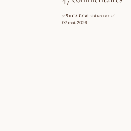
✅รีบ𝘾𝙇𝙄𝘾𝙆 สมัครเลย✅
07 mai, 2026