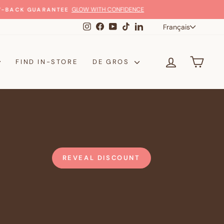
Langue
Instagram
Facebook
YouTube
TikTok
LinkedIn
Français
SE CONNE
PANI
FIND IN-STORE
DE GROS
REVEAL DISCOUNT