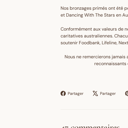
Nos bronzages primés ont été po
et Dancing With The Stars en Aus
Conformément aux valeurs de n
caritatives australiennes. Chac
soutenir Foodbank, Lifeline, Nex
Nous ne remercierons jamais 
reconnaissants 
Partager
Twe
Partager
Partager
sur
sur
Facebook
X
47 commentaires