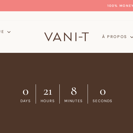
GLOW WITH CONFIDENCE
100% MONEY-BACK GUARANTEE
Diaporama
Pause
UE
À PROPOS
0
21
7
59
DAYS
HOURS
MINUTES
SECONDS