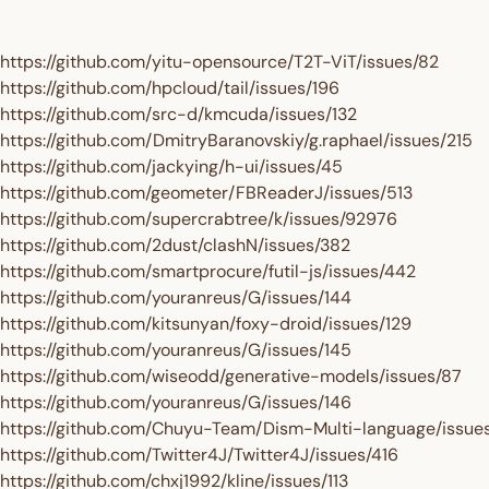
https://github.com/yitu-opensource/T2T-ViT/issues/82
https://github.com/hpcloud/tail/issues/196
https://github.com/src-d/kmcuda/issues/132
https://github.com/DmitryBaranovskiy/g.raphael/issues/215
https://github.com/jackying/h-ui/issues/45
https://github.com/geometer/FBReaderJ/issues/513
https://github.com/supercrabtree/k/issues/92976
Get $10 Off 
https://github.com/2dust/clashN/issues/382
https://github.com/smartprocure/futil-js/issues/442
Order!
https://github.com/youranreus/G/issues/144
https://github.com/kitsunyan/foxy-droid/issues/129
Sign up and enjoy $10 off right
https://github.com/youranreus/G/issues/145
and redeem exclusive discount
https://github.com/wiseodd/generative-models/issues/87
https://github.com/youranreus/G/issues/146
Are you a trade custom
https://github.com/Chuyu-Team/Dism-Multi-language/issues
https://github.com/Twitter4J/Twitter4J/issues/416
https://github.com/chxj1992/kline/issues/113