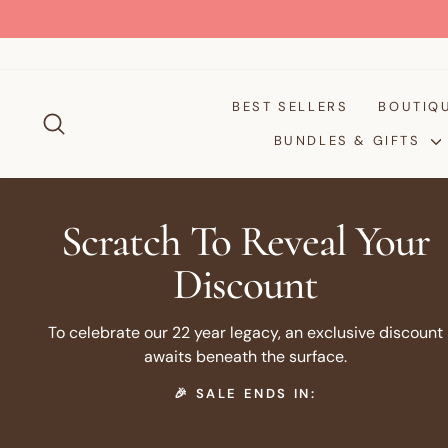
Passer
au
contenu
BEST SELLERS
BOUTIQ
RECHERCHER
BUNDLES & GIFTS
Scratch To Reveal Your
Discount
To celebrate our 22 year legacy, an exclusive discount
awaits beneath the surface.
🎉 SALE ENDS IN: