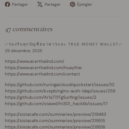
Partager
Tweeter
Épingler
Partager
Partager
Épingler
sur
sur
sur
Facebook
X
Pinterest
47 commentaires
✅รองรับทุกบัญชีธนาคารและ TRUE MONEY WALLET✅
29 décembre, 2025
https://www.acerthailnd.com/
https://www.acerthailnd.com/huaythai
https://www.acerthailnd.com/contact
https://github.com/turingaicloud/quickstart/issues/10
https://github.com/kvspb/nginx-auth-ldap/issues/259
https://github.com/Kr1s77/FgSurfing/issues/2
https://github.com/stawel/ht301_hacklib/issues/17
https://sistacafe.com/summaries/preview/219483
https://sistacafe.com/summaries/preview/219515
https://sistacafe.com/summaries/preview/219516