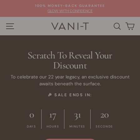
Passer
100% MONEY-BACK GUARANTEE
au
Diaporama
GLOW WITH CONFIDENCE
Pause
contenu
NAVIGATION
RECHE
P
Scratch To Reveal Your
Discount
To celebrate our 22 year legacy, an exclusive discount
awaits beneath the surface.
🎉 SALE ENDS IN:
0
17
31
19
DAYS
HOURS
MINUTES
SECONDS