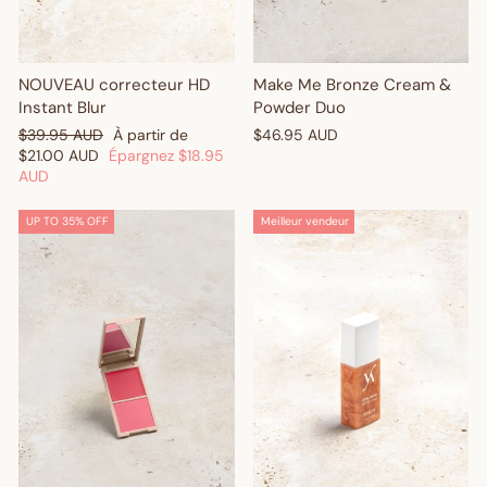
NOUVEAU correcteur HD
Make Me Bronze Cream &
Instant Blur
Powder Duo
Prix
Prix
$39.95 AUD
À partir de
$46.95 AUD
régulier
réduit
$21.00 AUD
Épargnez
$18.95
AUD
UP TO 35% OFF
Meilleur vendeur