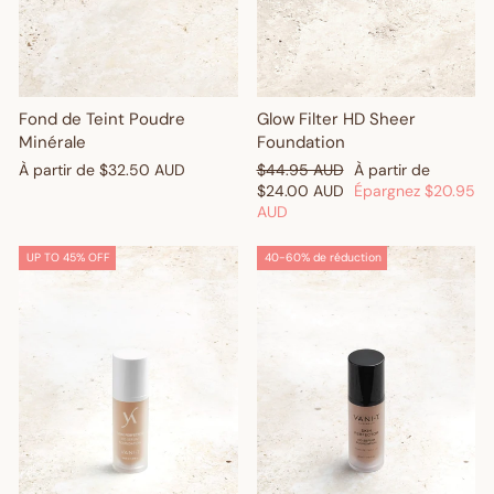
Fond de Teint Poudre
Glow Filter HD Sheer
Minérale
Foundation
Prix
Prix
À partir de
$32.50 AUD
$44.95 AUD
À partir de
régulier
réduit
$24.00 AUD
Épargnez
$20.95
AUD
UP TO 45% OFF
40-60% de réduction