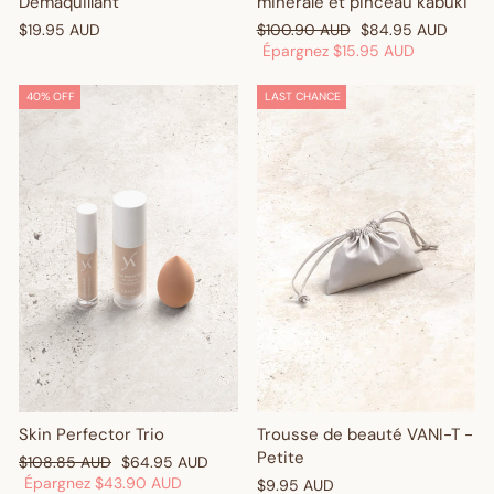
Démaquillant
minérale et pinceau kabuki
Prix
Prix
$19.95 AUD
$100.90 AUD
$84.95 AUD
régulier
réduit
Épargnez
$15.95 AUD
40% OFF
LAST CHANCE
Skin Perfector Trio
Trousse de beauté VANI-T -
Petite
Prix
Prix
$108.85 AUD
$64.95 AUD
régulier
réduit
Épargnez
$43.90 AUD
$9.95 AUD