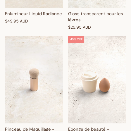
Sign up and enjoy $10 off right away - plus earn points and
Enlumineur Liquid Radiance
Gloss transparent pour les
redeem exclusive discounts every time you shop.
lèvres
$49.95 AUD
Are you a trade customer?
Sign up here
$25.95 AUD
45% OFF
Enter your birthday
GET $10 OFF
Pinceau de Maquillage -
Éponge de beauté –