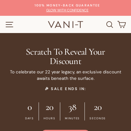
Passer
100% MONEY-BACK GUARANTEE
au
Diaporama
GLOW WITH CONFIDENCE
Pause
contenu
NAVIGATION
RECHE
P
Scratch To Reveal Your
Discount
To celebrate our 22 year legacy, an exclusive discount
awaits beneath the surface.
🎉 SALE ENDS IN:
0
20
38
19
DAYS
HOURS
MINUTES
SECONDS