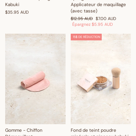
Kabuki
Applicateur de maquillage
(avec tasse)
$35.95 AUD
Prix
Prix
$12.95 AUD
$7.00 AUD
régulier
réduit
Épargnez
$5.95 AUD
15$ DE RÉDUCTION
Gomme - Chiffon
Fond de teint poudre