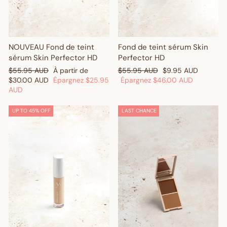
Fond de teint sérum Skin
NOUVEAU Fond de teint
Perfector HD
sérum Skin Perfector HD
Prix
Prix
Prix
Prix
$55.95 AUD
$9.95 AUD
$55.95 AUD
À partir de
régulier
réduit
régulier
réduit
Épargnez
$46.00 AUD
$30.00 AUD
Épargnez
$25.95
AUD
UP TO 45% OFF
LAST CHANCE