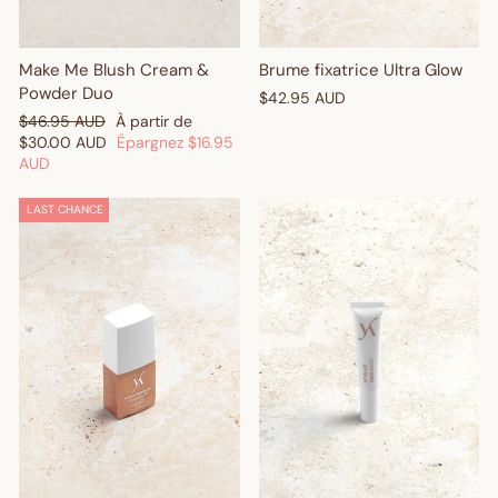
Make Me Blush Cream &
Brume fixatrice Ultra Glow
Powder Duo
$42.95 AUD
Prix
Prix
$46.95 AUD
À partir de
régulier
réduit
$30.00 AUD
Épargnez
$16.95
AUD
LAST CHANCE
Get $10 Off Your First
Order! 🎉