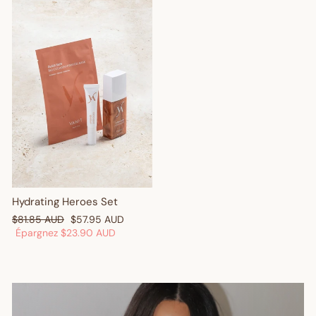
Hydrating Heroes Set
Prix
Prix
$81.85 AUD
$57.95 AUD
régulier
réduit
Épargnez
$23.90 AUD