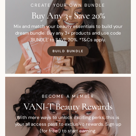
CREATE YOUR OWN BUNDLE
Buy Any 3+ Save 20%
Mix and match your beauty essentials to build your
dream bundle. Buy any 3+ products and use code
'BUNDLE' to SAVE 20%. *T&Cs apply.
BUILD BUNDLE
BECOME A MEMBER
VANI-T Beauty Rewards
With more ways to unlock exciting perks, this is
your all access pass to exclusive rewards. Sign up
(for free!) to start earning.