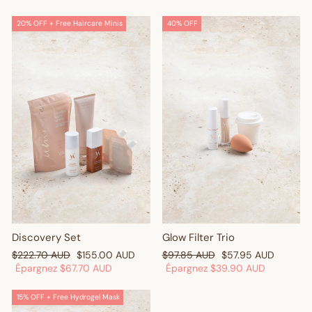
20% OFF + Free Haircare Minis
40% OFF
Discovery Set
Glow Filter Trio
Prix
Prix
Prix
Prix
$222.70 AUD
$155.00 AUD
$97.85 AUD
$57.95 AUD
régulier
réduit
régulier
réduit
Épargnez
$67.70 AUD
Épargnez
$39.90 AUD
15% OFF + Free Hydrogel Mask